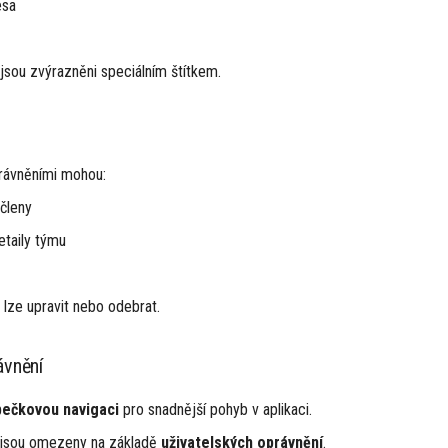
esa
jsou zvýrazněni speciálním štítkem.
právněními mohou:
členy
etaily týmu
lze upravit nebo odebrat.
ávnění
bečkovou navigaci
pro snadnější pohyb v aplikaci.
 jsou omezeny na základě
uživatelských oprávnění
.