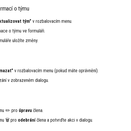
ormací o týmu
ktualizovat tým"
v rozbalovacím menu.
ace o týmu ve formuláři.
muláře uložíte změny.
mazat"
v rozbalovacím menu (pokud máte oprávnění).
ání v zobrazeném dialogu.
onu ✏️ pro
úpravu
člena.
onu 🗑️ pro
odebrání
člena a potvrďte akci v dialogu.