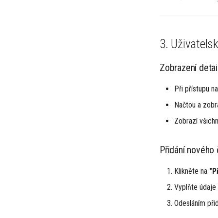
3. Uživatels
Zobrazení detai
Při přístupu n
Načtou a zobra
Zobrazí všich
Přidání nového 
Klikněte na
"P
Vyplňte údaje 
Odesláním při