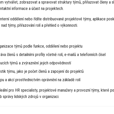
m vytvářet, zobrazovat a spravovat struktury týmů, přiřazovat členy a s
kontaktní informace a účast na projektech.
interní oddělení nebo řídíte distribuované projektové týmy, aplikace posky
 nad týmy, přiřazování rolí a přehled o výkonnosti.
rganizace týmů podle funkce, oddělení nebo projektu
áva členů s detailními profily včetně rolí, e-mailů a telefonních čísel
oucích týmů a zvýraznění jejich odpovědností
istik týmu, jako je počet členů a zapojení do projektů
upu a akcí prostřednictvím oprávnění na základě rolí
eální pro HR specialisty, projektové manažery a provozní týmy, které po
 správy lidských zdrojů v organizaci.