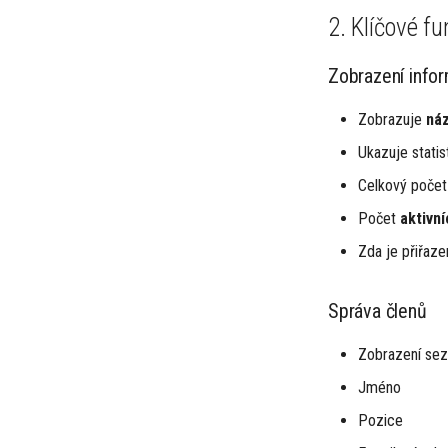
2. Klíčové f
Zobrazení info
Zobrazuje
ná
Ukazuje statist
Celkový poče
Počet
aktivní
Zda je přiřaz
Správa členů
Zobrazení sez
Jméno
Pozice