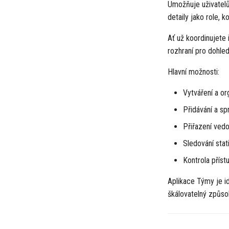
Umožňuje uživatelů
detaily jako role, 
Ať už koordinujete 
rozhraní pro dohled
Hlavní možnosti:
Vytváření a o
Přidávání a spr
Přiřazení ved
Sledování stat
Kontrola příst
Aplikace Týmy je id
škálovatelný způsob