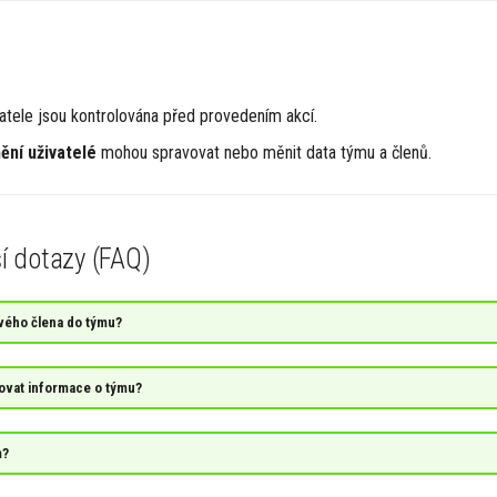
atele jsou kontrolována před provedením akcí.
ění uživatelé
mohou spravovat nebo měnit data týmu a členů.
ší dotazy (FAQ)
vého člena do týmu?
ovat informace o týmu?
m?