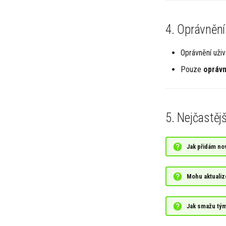
4. Oprávnění
Oprávnění uživ
Pouze
oprávn
5. Nejčastěj
Jak přidám no
Mohu aktualiz
Jak smažu tý