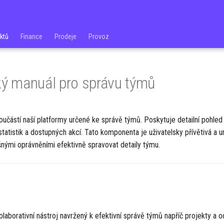
ektů
Finance
Prodeje
Provoz
ký manuál pro správu týmů
učástí naší platformy určené ke správě týmů. Poskytuje detailní pohled 
statistik a dostupných akcí. Tato komponenta je uživatelsky přívětivá a
šnými oprávněními efektivně spravovat detaily týmu.
laborativní nástroj navržený k efektivní správě týmů napříč projekty a o