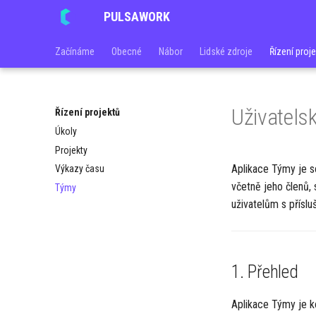
PULSAWORK
Začínáme
Obecné
Nábor
Lidské zdroje
Řízení proj
Uživatels
Řízení projektů
Úkoly
Projekty
Aplikace Týmy je so
Výkazy času
včetně jeho členů, 
Týmy
uživatelům s příslu
1. Přehled
Aplikace Týmy je ko