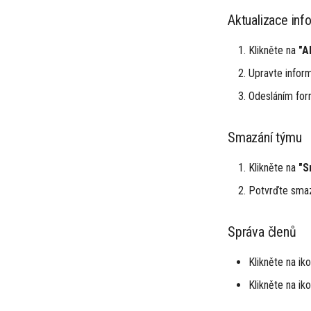
Aktualizace inf
Klikněte na
"A
Upravte inform
Odesláním for
Smazání týmu
Klikněte na
"S
Potvrďte smaz
Správa členů
Klikněte na ik
Klikněte na ik