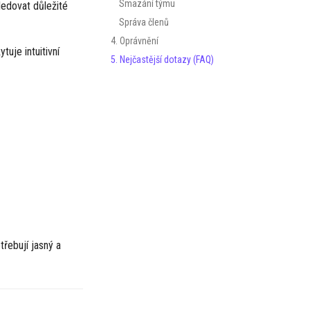
Smazání týmu
ledovat důležité
Správa členů
4. Oprávnění
tuje intuitivní
5. Nejčastější dotazy (FAQ)
třebují jasný a