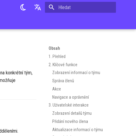
Pište co se má vyhledat
Slovak
English
Czech
Obsah
1. Přehled
2. Klíčové funkce
na konkrétní tým,
Zobrazení informací o týmu
 umožňuje
Správa členů
Akce
Navigace a oprávnění
3. Uživatelské interakce
Zobrazení detailů týmu
Přidání nového člena
Aktualizace informací o týmu
dděleními.