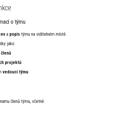
unkce
rmací o týmu
zev
a
popis
týmu na viditelném místě.
iky jako:
t
členů
ch projektů
en
vedoucí týmu
namu členů týmu, včetně: