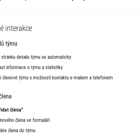
ké interakce
lů týmu
a stránku detailu týmu se automaticky:
zí informace o týmu a statistiky
ni členové týmu s možností kontaktu e-mailem a telefonem
člena
řidat člena"
.
nového člena ve formuláři.
dáte člena do týmu.