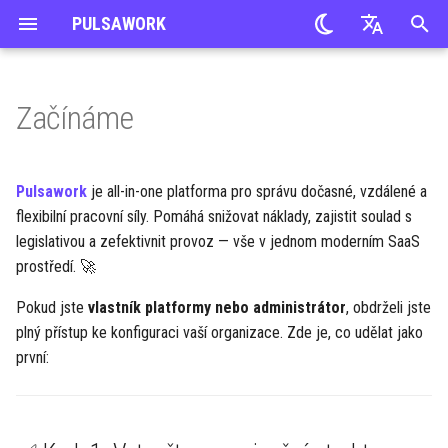
PULSAWORK
P
Slovak
i
English
Začínáme
✅ Krok 1: Vytvořte organizační
Implementace PULSAWORK
Kandidáti
Pozice
Úkoly
Dodavatelé a Odběratelé
CRM
Schválení
ADZ agentura
Smlouvy
š
Czech
strukturu
t
Onboarding
Pracovní nabídky
Víz a pobyty
Projekty
Obchodní smlouvy
Cenové nabídky
Ubytování
Náborová agentura
Dodatky
Pulsawork
je all-in-one platforma pro správu dočasné, vzdálené a
✅ Krok 2: Nastavení oprávnění
e
flexibilní pracovní síly. Pomáhá snižovat náklady, zajistit soulad s
Import dat
Reakční formuláře
Zaměstnanci
Výkazy času
Objednávky
Případy
Ukončení
legislativou a zefektivnit provoz — vše v jednom moderním SaaS
c
✅ Krok 3: Pozvěte uživatele
prostředí. 🚀
Správa uživatelů
Náborové místnosti
Smlouvy
Týmy
Faktury
Vozidla
E-podpis
o
📚 Zdroje, které můžete
Pokud jste
vlastník platformy nebo administrátor
, obdrželi jste
s
prozkoumat
Funkce
Mzdy
Platby
Reporty
plný přístup ke konfiguraci vaší organizace. Zde je, co udělat jako
e
první:
📁 Prozkoumejte hlavní moduly
Globální nastavení
Benefity
Nákladová střediska
Organizace
m
á
🧲 Nábor
FAQ
Vzdělávání a rozvoj
Majetek