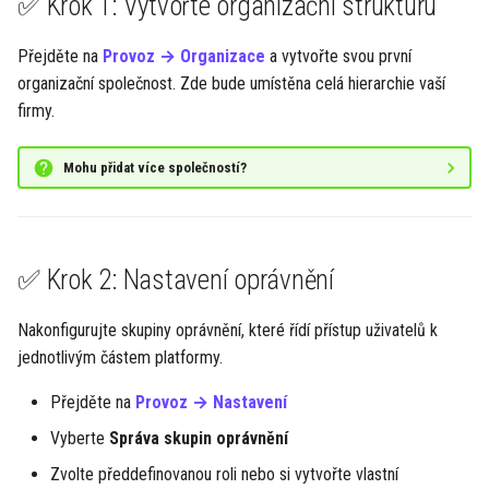
✅ Krok 1: Vytvořte organizační strukturu
v
👥 Lidské zdroje
Právní dokumenty
Docházka
GDPR dohody
y
Přejděte na
Provoz → Organizace
a vytvořte svou první
organizační společnost. Zde bude umístěna celá hierarchie vaší
📊 Řízení projektů
Seznam změn
Profil
h
firmy.
l
💰 Finance
Jak na
Nastavení
Mohu přidat více společností?
e
💼 Prodeje
d
🛠️ Provoz
a
✅ Krok 2: Nastavení oprávnění
t
🎯 Další kroky
Nakonfigurujte skupiny oprávnění, které řídí přístup uživatelů k
jednotlivým částem platformy.
Přejděte na
Provoz → Nastavení
Vyberte
Správa skupin oprávnění
Zvolte předdefinovanou roli nebo si vytvořte vlastní