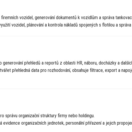
firemních vozidel, generování dokumentů k vozidlům a správa tankovací
yužití vozidel, plánování a kontrola nákladů spojených s flotilou a správa
 generování přehledů a reportů z oblasti HR, náboru, docházky a dalšíc
ářet přehledná data pro rozhodování, obsahuje filtrace, export a napoje
ro správu organizační struktury firmy nebo holdingu.
evidence organizačních jednotek, personální přiřazení a jejich propojen