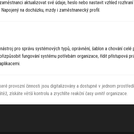
městnanci aktualizovat své údaje, heslo nebo nastavit vzhled rozhraní
. Napojený na docházku, mzdy i zaměstnanecký profil.
 nástroj pro správu systémových typů, oprávnění, šablon a chování celé 
izpůsobit fungování systému potřebám organizace, řídit přístupová prá
aplikacemi.
eré provozní činnosti jsou digitalizovány a dostupné v jednom prostředí
átěž, získáte větší kontrolu a zrychlíte reakční časy uvnitř organizace.