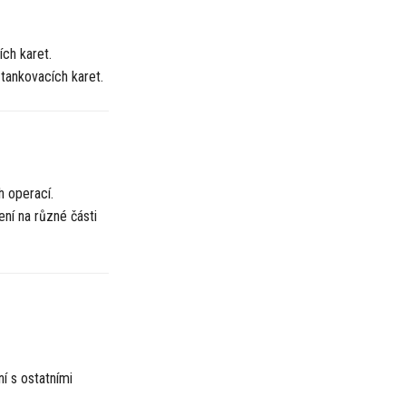
ch karet.
 tankovacích karet.
h operací.
ní na různé části
í s ostatními