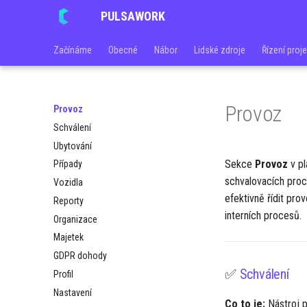
PULSAWORK
Začínáme
Obecné
Nábor
Lidské zdroje
Řízení proj
Provoz
Provoz
Schválení
Ubytování
Sekce
Provoz
v pl
Případy
schvalovacích proc
Vozidla
efektivně řídit pro
Reporty
interních procesů.
Organizace
Majetek
GDPR dohody
✅
Schválení
Profil
Nastavení
Co to je:
Nástroj p