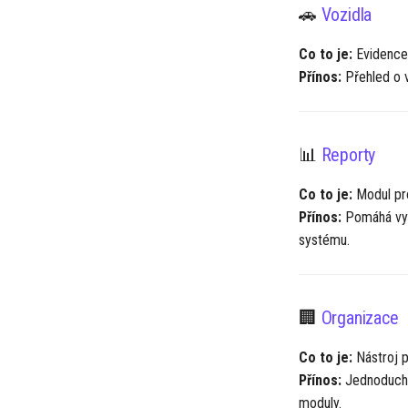
🚗
Vozidla
Co to je:
Evidence 
Přínos:
Přehled o v
📊
Reporty
Co to je:
Modul pro
Přínos:
Pomáhá vytv
systému.
🏢
Organizace
Co to je:
Nástroj p
Přínos:
Jednoduchá 
moduly.