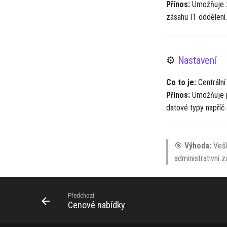
Přínos:
Umožňuje za
zásahu IT oddělení
⚙️
Nastavení
Co to je:
Centrální
Přínos:
Umožňuje př
datové typy napříč 
🎯
Výhoda:
Vešk
administrativní z
Předchozí
Cenové nabídky