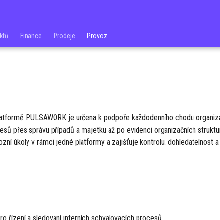
ektů
Finance
Prodeje
Provoz
atformě PULSAWORK je určena k podpoře každodenního chodu organiz
esů přes správu případů a majetku až po evidenci organizačních strukt
vozní úkoly v rámci jedné platformy a zajišťuje kontrolu, dohledatelnost a
ro řízení a sledování interních schvalovacích procesů.