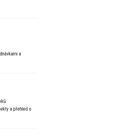
ednávkami a
vků.
jekty a přehled o