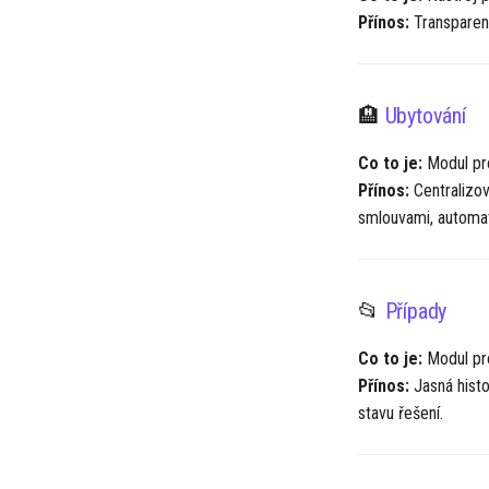
Přínos:
Transparent
🏨
Ubytování
Co to je:
Modul pro
Přínos:
Centralizov
smlouvami, automat
📂
Případy
Co to je:
Modul pro
Přínos:
Jasná histo
stavu řešení.