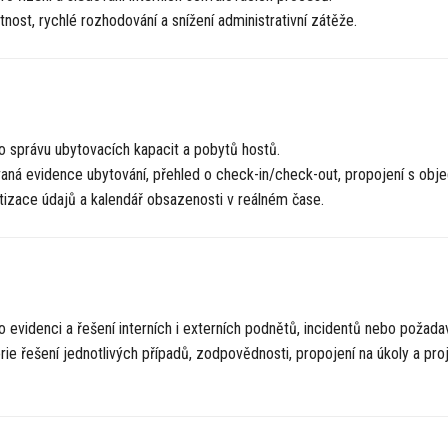
nost, rychlé rozhodování a snížení administrativní zátěže.
 správu ubytovacích kapacit a pobytů hostů.
aná evidence ubytování, přehled o check-in/check-out, propojení s obj
izace údajů a kalendář obsazenosti v reálném čase.
 evidenci a řešení interních i externích podnětů, incidentů nebo požada
rie řešení jednotlivých případů, zodpovědnosti, propojení na úkoly a pro