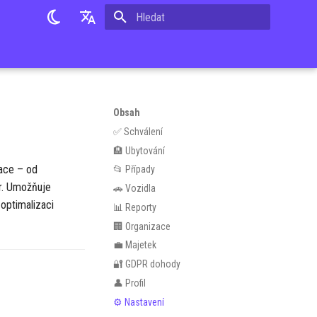
Pište co se má vyhledat
Slovak
English
Czech
Obsah
✅ Schválení
🏨 Ubytování
ace – od
📂 Případy
ur. Umožňuje
🚗 Vozidla
 optimalizaci
📊 Reporty
🏢 Organizace
💼 Majetek
🔐 GDPR dohody
👤 Profil
⚙️ Nastavení