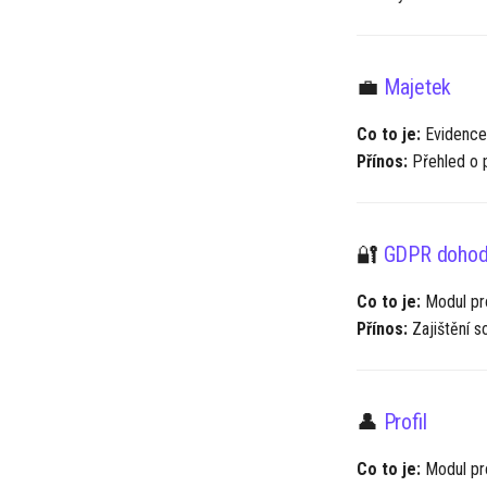
💼
Majetek
Co to je:
Evidence 
Přínos:
Přehled o p
🔐
GDPR dohod
Co to je:
Modul pro
Přínos:
Zajištění s
👤
Profil
Co to je:
Modul pro