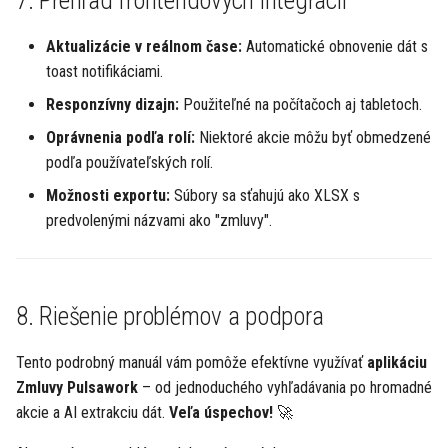
7. Prehľad frontendových integrácií
Aktualizácie v reálnom čase:
Automatické obnovenie dát s
toast notifikáciami.
Responzívny dizajn:
Použiteľné na počítačoch aj tabletoch.
Oprávnenia podľa rolí:
Niektoré akcie môžu byť obmedzené
podľa používateľských rolí.
Možnosti exportu:
Súbory sa sťahujú ako XLSX s
predvolenými názvami ako "zmluvy".
8. Riešenie problémov a podpora
Tento podrobný manuál vám pomôže efektívne využívať
aplikáciu
Zmluvy Pulsawork
– od jednoduchého vyhľadávania po hromadné
akcie a AI extrakciu dát.
Veľa úspechov!
🚀