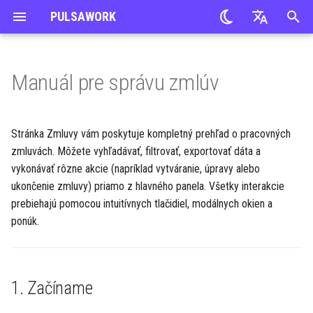
PULSAWORK
P
Slovak
r
English
Manuál pre správu zmlúv
Implementácia PULSAWORK
Kandidáti
1. Začíname
Úlohy
Dodávatelia a Odberatelia
CRM
Schválenia
ADZ agentúra
e
Czech
v
Onboarding
Ponuky práce
Projekty
Obchodné zmluvy
Cenové ponuky
Ubytovanie
Prístup na stránku
Náborová agentúra
Stránka Zmluvy vám poskytuje kompletný prehľad o pracovných
y
zmluvách. Môžete vyhľadávať, filtrovať, exportovať dáta a
Import dát
Reakčné formuláre
Výkazy času
Objednávky
Prípady
Popis stavov zmlúv
vykonávať rôzne akcie (napríklad vytváranie, úpravy alebo
h
ukončenie zmluvy) priamo z hlavného panela. Všetky interakcie
Správa používateľov
Náborové miestnosti
2. Prehľad zobrazenia zoznamu
Tímy
Faktúry
Vozidlá
ľ
prebiehajú pomocou intuitívnych tlačidiel, modálnych okien a
zmlúv
ponúk.
a
Funkcie
Platby
Reporty
d
Rozloženie tabuľky
Globálne nastavenia
Nákladové strediská
Organizácia
á
Navigácia v tabuľke
1. Začíname
v
FAQ
Majetok