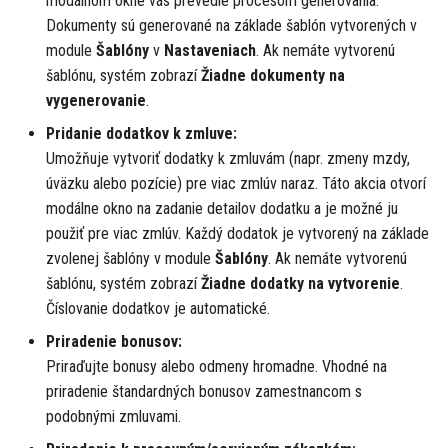
modálnom okne vás prevedie procesom generovania.
Dokumenty sú generované na základe šablón vytvorených v
module
Šablóny
v
Nastaveniach
. Ak nemáte vytvorenú
šablónu, systém zobrazí
Žiadne dokumenty na
vygenerovanie
.
Pridanie dodatkov k zmluve:
Umožňuje vytvoriť dodatky k zmluvám (napr. zmeny mzdy,
úväzku alebo pozície) pre viac zmlúv naraz. Táto akcia otvorí
modálne okno na zadanie detailov dodatku a je možné ju
použiť pre viac zmlúv. Každý dodatok je vytvorený na základe
zvolenej šablóny v module
Šablóny
. Ak nemáte vytvorenú
šablónu, systém zobrazí
Žiadne dodatky na vytvorenie
.
Číslovanie dodatkov je automatické.
Priradenie bonusov:
Priraďujte bonusy alebo odmeny hromadne. Vhodné na
priradenie štandardných bonusov zamestnancom s
podobnými zmluvami.