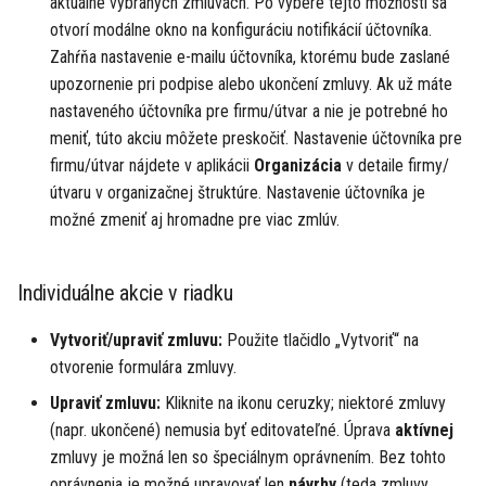
aktuálne vybraných zmluvách. Po výbere tejto možnosti sa
otvorí modálne okno na konfiguráciu notifikácií účtovníka.
Zahŕňa nastavenie e-mailu účtovníka, ktorému bude zaslané
upozornenie pri podpise alebo ukončení zmluvy. Ak už máte
nastaveného účtovníka pre firmu/útvar a nie je potrebné ho
meniť, túto akciu môžete preskočiť. Nastavenie účtovníka pre
firmu/útvar nájdete v aplikácii
Organizácia
v detaile firmy/
útvaru v organizačnej štruktúre. Nastavenie účtovníka je
možné zmeniť aj hromadne pre viac zmlúv.
Individuálne akcie v riadku
Vytvoriť/upraviť zmluvu:
Použite tlačidlo „Vytvoriť“ na
otvorenie formulára zmluvy.
Upraviť zmluvu:
Kliknite na ikonu ceruzky; niektoré zmluvy
(napr. ukončené) nemusia byť editovateľné. Úprava
aktívnej
zmluvy je možná len so špeciálnym oprávnením. Bez tohto
oprávnenia je možné upravovať len
návrhy
(teda zmluvy,