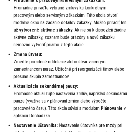
Priradenie k pracovným/servisným zákazkám:
Hromadne priraďte vybrané zmluvy ku konkrétnym
pracovným alebo servisným zákazkám. Táto akcia otvorí
modálne okno na zadanie detailov zákazky. Možno priradiť len
už vytvorené aktívne zákazky
. Ak nie sú k dispozícii žiadne
aktívne zákazky, zoznam bude prázdny a novú zákazku
nemožno vytvoriť priamo z tejto akcie.
Zmena útvaru:
Zmeňte priradené oddelenie alebo útvar viacerým
zamestnancom naraz. Užitočné pri reorganizácii tímov alebo
presune skupín zamestnancov.
Aktualizácia sekundárnej pauzy:
Hromadne aktualizujte nastavenia zmlúv, napríklad sekundárnu
pauzu (využíva sa v plánovaní zmien alebo výpočte
pracovného času). Táto akcia súvisí s modulom
Plánovanie
v
aplikácii Dochádzka.
Nastavenie účtovníka:
Nastavenie účtovníka pre mzdy pri