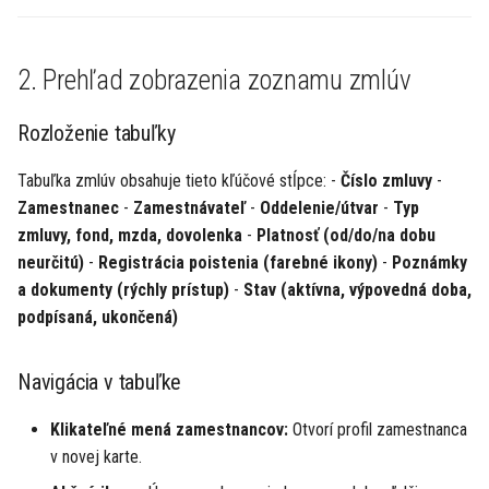
Najčastejšie otázky (FAQ)
2. Prehľad zobrazenia zoznamu zmlúv
Rozloženie tabuľky
Tabuľka zmlúv obsahuje tieto kľúčové stĺpce: -
Číslo zmluvy
-
Zamestnanec
-
Zamestnávateľ
-
Oddelenie/útvar
-
Typ
zmluvy, fond, mzda, dovolenka
-
Platnosť (od/do/na dobu
neurčitú)
-
Registrácia poistenia (farebné ikony)
-
Poznámky
a dokumenty (rýchly prístup)
-
Stav (aktívna, výpovedná doba,
podpísaná, ukončená)
Navigácia v tabuľke
Klikateľné mená zamestnancov:
Otvorí profil zamestnanca
v novej karte.