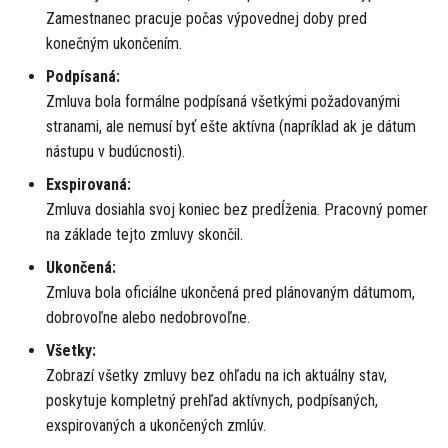
Zamestnanec pracuje počas výpovednej doby pred
Čo sú modálne okná?
ť
konečným ukončením.
Práca s modálnymi oknami
Podpísaná:
Zmluva bola formálne podpísaná všetkými požadovanými
6. Ďalšie funkcie
stranami, ale nemusí byť ešte aktívna (napríklad ak je dátum
nástupu v budúcnosti).
Integrovaná správa
Exspirovaná:
dokumentov
Zmluva dosiahla svoj koniec bez predĺženia. Pracovný pomer
na základe tejto zmluvy skončil.
Prispôsobenie a nastavenia
Ukončená:
7. Prehľad frontendových
Zmluva bola oficiálne ukončená pred plánovaným dátumom,
integrácií
dobrovoľne alebo nedobrovoľne.
Všetky:
8. Riešenie problémov a podpora
Zobrazí všetky zmluvy bez ohľadu na ich aktuálny stav,
poskytuje kompletný prehľad aktívnych, podpísaných,
Záver
exspirovaných a ukončených zmlúv.