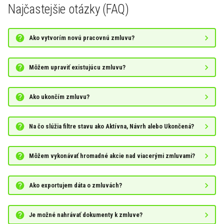
Najčastejšie otázky (FAQ)
Ako vytvorím novú pracovnú zmluvu?
Môžem upraviť existujúcu zmluvu?
Ako ukončím zmluvu?
Na čo slúžia filtre stavu ako Aktívna, Návrh alebo Ukončená?
Môžem vykonávať hromadné akcie nad viacerými zmluvami?
Ako exportujem dáta o zmluvách?
Je možné nahrávať dokumenty k zmluve?