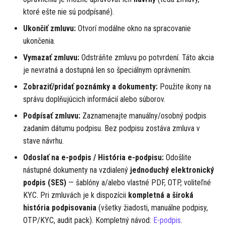
ktoré ešte nie sú podpísané).
Ukončiť zmluvu:
Otvorí modálne okno na spracovanie
ukončenia.
Vymazať zmluvu:
Odstráňte zmluvu po potvrdení. Táto akcia
je nevratná a dostupná len so špeciálnym oprávnením.
Zobraziť/pridať poznámky a dokumenty:
Použite ikony na
správu doplňujúcich informácií alebo súborov.
Podpísať zmluvu:
Zaznamenajte manuálny/osobný podpis
zadaním dátumu podpisu. Bez podpisu zostáva zmluva v
stave návrhu.
Odoslať na e-podpis / História e-podpisu:
Odošlite
nástupné dokumenty na vzdialený
jednoduchý elektronický
podpis (SES)
— šablóny a/alebo vlastné PDF, OTP, voliteľné
KYC. Pri zmluvách je k dispozícii
kompletná a široká
história podpisovania
(všetky žiadosti, manuálne podpisy,
OTP/KYC, audit pack). Kompletný návod:
E-podpis
.